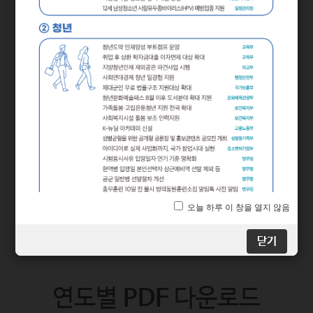
2025년 상반기부터 달라지는
시기별
정책
닫기
닫기
연도별
PDF
다운로드