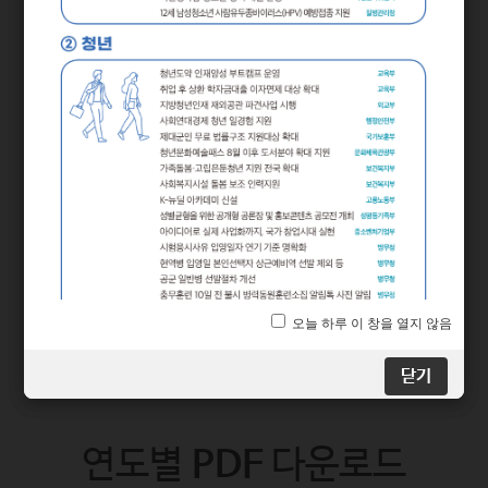
2024년 하반기부터 달라지는
시기별
정책
닫기
닫기
연도별
PDF
다운로드