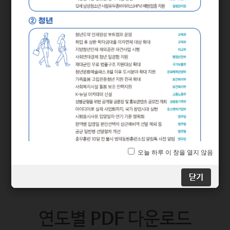
2025년 하반기부터 달라지는
시기별
정책
닫기
닫기
연도별
PDF
다운로드