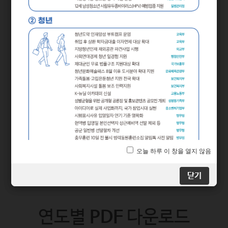
2025년 상반기부터 달라지는
시기별
정책
닫기
닫기
연도별
PDF
다운로드