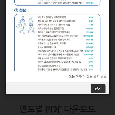
2024년 하반기부터 달라지는
시기별
정책
닫기
닫기
연도별
PDF
다운로드