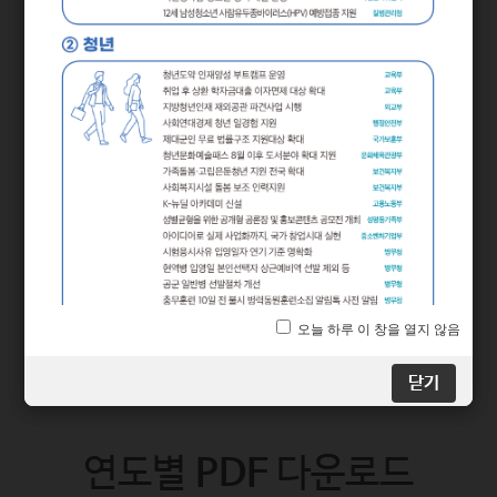
2024년 하반기부터 달라지는
시기별
정책
닫기
닫기
연도별
PDF
다운로드