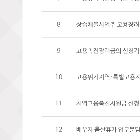
8
상습체불사업주 고용장려
9
고용촉진장려금의 신청기
10
고용위기지역·특별고용지
11
지역고용촉진지원금 신청
12
배우자 출산휴가 업무분