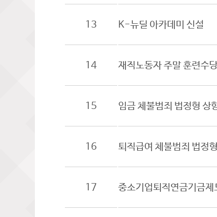
13
K-뉴딜 아카데미 신설
14
재직노동자 주말 훈련수당
15
임금 체불범죄 법정형 상
16
퇴직급여 체불범죄 법정형
17
중소기업퇴직연금기금제도