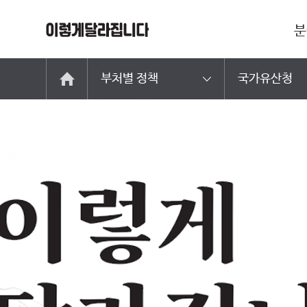
분
부처별 정책
국가유산청