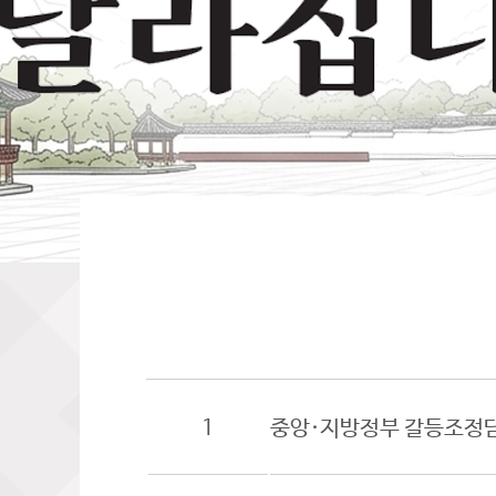
1
중앙·지방정부 갈등조정