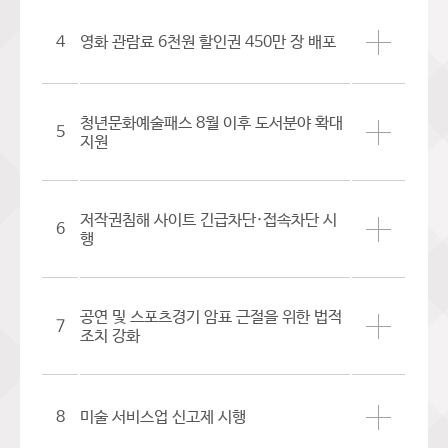
4
영화 관람료 6천원 할인권 450만 장 배포
청년문화예술패스 8월 이후 도서분야 확대
5
지원
저작권침해 사이트 긴급차단·접속차단 시
6
행
공연 및 스포츠경기 암표 근절을 위한 법적
7
조치 강화
8
미술 서비스업 신고제 시행