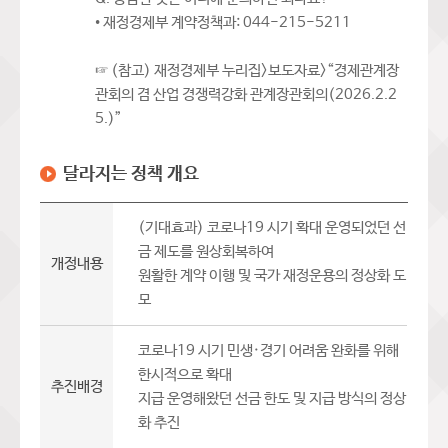
• 재정경제부 계약정책과: 044-215-5211
☞ (참고) 재정경제부 누리집>보도자료>“경제관계장
관회의 겸 산업 경쟁력강화 관계장관회의(2026.2.2
5.)”
달라지는 정책 개요
(기대효과) 코로나19 시기 확대 운영되었던 선
금 제도를 원상회복하여
개정내용
원활한 계약 이행 및 국가 재정운용의 정상화 도
모
코로나19 시기 민생·경기 어려움 완화를 위해
한시적으로 확대
추진배경
지급 운영해왔던 선금 한도 및 지급 방식의 정상
화 추진