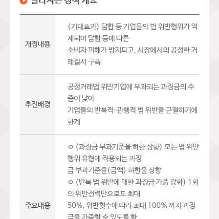
달라지는 정책 개요
(기대효과) 담합 등 기업들의 법 위반행위가 억
제되어 담합 등에 따른
개정내용
소비자 피해가 방지되고, 시장에서의 공정한 거
래질서 구축
공정거래법 위반기업에 부과되는 과징금의 수
준이 낮아
추진배경
기업들의 반복적·관행적 법 위반을 근절하기에
한계
ㅇ (과징금 부과기준율 하한 상향) 모든 법 위반
행위 유형에 적용되는 과징
금 부과기준율(금액) 하한을 상향
ㅇ (반복 법 위반에 대한 과징금 가중 강화) 1회
의 위반전력만으로도 최대
주요내용
50%, 위반횟수에 따라 최대 100% 까지 과징
금을 가중할 수 있도록 함