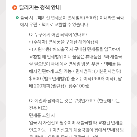
달라지는 정책 안내
출국 시 구매하신 면세품이 면세범위(800$) 이내라면 국내
에서 우편‧택배로 교환할 수 있습니다.
Q. 누구에게 어떤 혜택이 있나요?
• (수혜자) 면세품을 구매한 해외여행객
• (지원내용) 해외출국 시 구매한 면세품을 입국하여
교환할 때 면세범위 이내 물품은 휴대품신고와 재출국
할 필요없이 국내 에서 면세점 방문, 우편‧택배를 통
해서 간편하게 교환 가능 * 면세범위: (기본면세범위)
$ 800 (별도면세범위) 술 2ℓ 이하(400$ 이하), 담
배 200개피(궐련형), 향수100㎖
Q. 예전과 달라지는 것은 무엇인가요? (한눈에 보는
전후 비교)
면세품 교환 시
입국 시 자진신고 필수이며 재출국할 때 교환된 면세품
인도 가능 -> 자진신고와 재출국없이 집에서 면세점 방