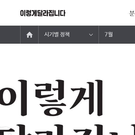
분
시기별 정책
7월