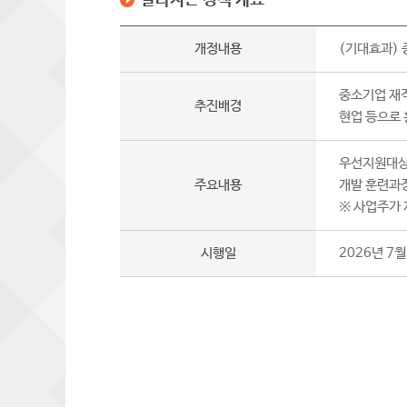
달라지는 정책 개요
개정내용
(기대효과)
중소기업 재
추진배경
현업 등으로 
우선지원대상
주요내용
개발 훈련과정
※ 사업주가
시행일
2026년 7월