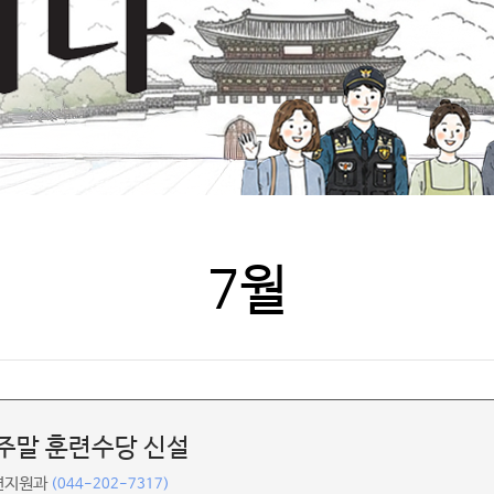
7월
주말 훈련수당 신설
련지원과
(044-202-7317)