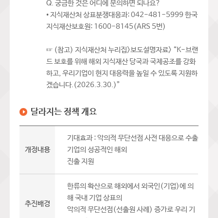
Q. 궁금한 것은 어디에 문의하면 되나요?
• 지식재산처 상표분쟁대응과: 042-481-5999 한국
지식재산보호원: 1600-8145(ARS 5번)
☞ (참고) 지식재산처 누리집>보도설명자료> “K-브랜
드 보호를 위해 해외 지식재산 당국과 국제공조를 강화
하고, 우리기업이 현지 대응력을 높일 수 있도록 지원하
겠습니다.(2026.3.30.)”
달라지는 정책 개요
기대효과 : 악의적 무단선점 사전 대응으로 수출
개정내용
기업의 성공적인 해외
진출 지원
한류의 확산으로 해외에서 외국인(기업)에 의
해 국내 기업 상표의
추진배경
악의적 무단선점(선출원 사례) 증가로 우리 기