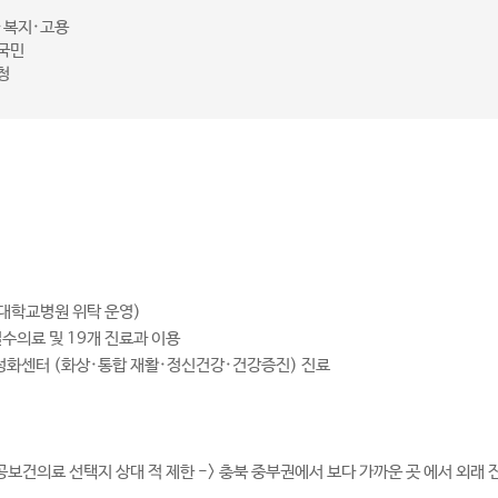
·복지·고용
국민
청
대학교병원 위탁 운영)
 필수의료 및 19개 진료과 이용
특성화센터 (화상·통합 재활·정신건강·건강증진) 진료
보건의료 선택지 상대 적 제한 -> 충북 중부권에서 보다 가까운 곳 에서 외래 진