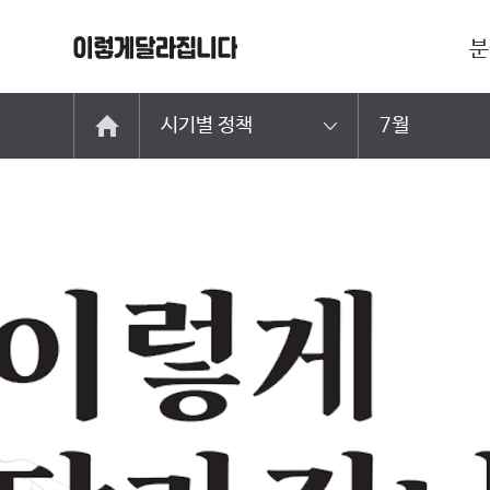
분
시기별 정책
7월