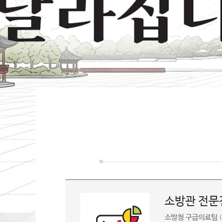
소방관 전문
소방청 구급의료팀