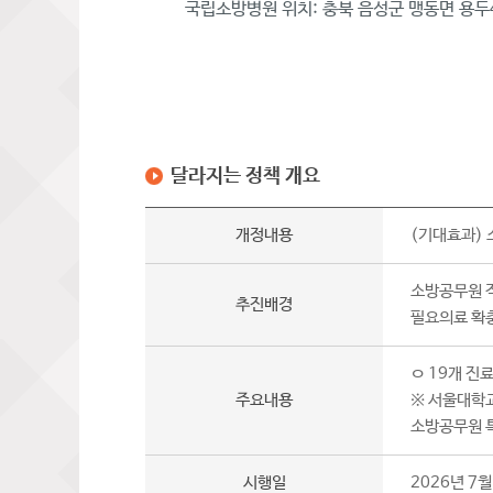
국립소방병원 위치: 충북 음성군 맹동면 용두4
달라지는 정책 개요
개정내용
(기대효과)
소방공무원 직
추진배경
필요의료 확
ㅇ 19개 진
주요내용
※ 서울대학
소방공무원 
시행일
2026년 7월