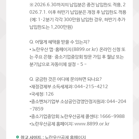
※ 2026.6.30까지의 납입분은 종전 납입한도 적용, 2
026.7.1. 이후 하반기 납입분은 개정 후 납입한도 적용
(예: 1·2분기 각각 300만원 납입한 경우, 하반기 추가
납입한도는 1,200만원)
Q. 어떻게 혜택을 받을 수 있는지?
• 노란우산 앱·홈페이지(8899.or.kr) 온라인 신청 또
는 주요 은행· 중소기업중앙회 방문 가입 후 월납 또는
분기납으로 자동이체 설정 - 5 -
Q. 궁금한 것은 어디에 문의하면 되나요?
•재정경제부 소득세제과: 044-215-4212
•국세청: 126
•중소벤처기업부 소상공인경영안정지원과: 044-204
-7859
•중소기업중앙회 노란우산공제 콜센터: 1666-9988
•노란우산공제 홈페이지: www.8899.or.kr
참고 사이트
: 노란우산공제 홈페이지