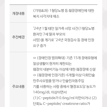
(기대효과) 1형당뇨병 등 췌장장애인에 대한
개정내용
복지 사각지대 해소
`24년 1월 태안 일가족 사망 사건(1형당뇨병
환자인 7세 딸과 부모의
추진배경
사망)을 계기로 ’24년 국정감사 등 장애 인정
요구 증가
ㅇ (장애인정 범위확대) 기존 15개 장애유형에
일상생활이 현저히 제한되는
췌장의 내분비기능 이상에 대한 췌장장애 신설
ㅇ (췌장장애 인정기준) 6개월 이상 다회인슐
린주사요법을 받거나 인슐린자동주입
주요내용
기를 사용하는 사람 중에서 혈장포도당 농도가
140mg/dL 이상이면서
(1)C-peptide가 0.6ng/ml 미만이거나 (2)
단회뇨 C-peptide/ creatinine ratio가