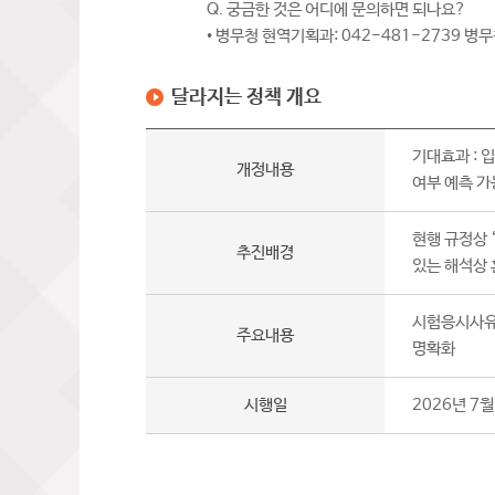
Q. 궁금한 것은 어디에 문의하면 되나요?
• 병무청 현역기획과: 042-481-2739 병
달라지는 정책 개요
기대효과 : 
개정내용
여부 예측 가
현행 규정상 
추진배경
있는 해석상 
시험응시사유 
주요내용
명확화
시행일
2026년 7월