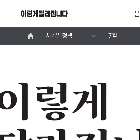
분
시기별 정책
7월