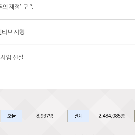
의 재정’ 구축
센티브 시행
사업 신설
오늘
8,937명
전체
2,484,085명