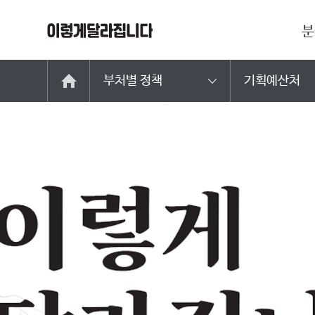
분
부처별 정책
기획예산처